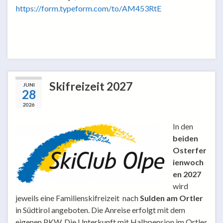
https://form.typeform.com/to/
AM453RtE
Skifreizeit 2027
JUNI
28
2026
In den
beiden
Osterfer
ienwoch
en 2027
wird
jeweils eine Familienskifreizeit nach
Sulden am Ortler
in Südtirol angeboten. Die Anreise erfolgt mit dem
eigenen PKW. Die Unterkunft mit Halbpension im Ortles