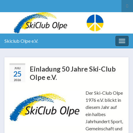
Suc
ums
Search for:
Skiclub Olpe e.V.
Navi
umsc
Einladung 50 Jahre Ski-Club
JULI
25
Olpe e.V.
2026
Der Ski-Club Olpe
1976 e.V. blickt in
diesem Jahr auf
ein halbes
Jahrhundert Sport,
Gemeinschaft und